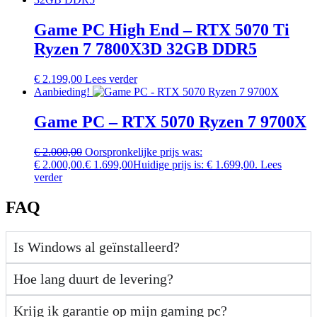
Game PC High End – RTX 5070 Ti
Ryzen 7 7800X3D 32GB DDR5
€
2.199,00
Lees verder
Aanbieding!
Game PC – RTX 5070 Ryzen 7 9700X
€
2.000,00
Oorspronkelijke prijs was:
€ 2.000,00.
€
1.699,00
Huidige prijs is: € 1.699,00.
Lees
verder
FAQ
Is Windows al geïnstalleerd?
Hoe lang duurt de levering?
Krijg ik garantie op mijn gaming pc?