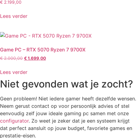
€
2.199,00
Lees verder
Game PC – RTX 5070 Ryzen 7 9700X
€
2.000,00
Oorspronkelijke
€
1.699,00
Huidige
prijs
prijs
was:
is:
Lees verder
€ 2.000,00.
€ 1.699,00.
Niet gevonden wat je zocht?
Geen probleem! Niet iedere gamer heeft dezelfde wensen.
Neem gerust contact op voor persoonlijk advies of stel
eenvoudig zelf jouw ideale gaming pc samen met onze
configurator
. Zo weet je zeker dat je een systeem krijgt
dat perfect aansluit op jouw budget, favoriete games en
prestatie-eisen.