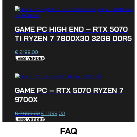
GAME PC HIGH END – RTX 5070
TI RYZEN 7 7800X3D 32GB DDR5
€
2.199,00
LEES VERDER
GAME PC – RTX 5070 RYZEN 7
9700X
€
2.000,00
Oorspronkelijke
€
1.699,00
Huidige
prijs
prijs
LEES VERDER
was:
is:
FAQ
€ 2.000,00.
€ 1.699,00.