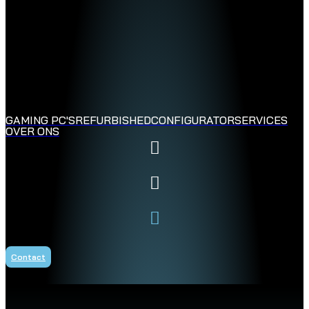
GAMING PC'S
REFURBISHED
CONFIGURATOR
SERVICES
OVER ONS
Contact