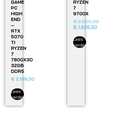
GAME
RYZEN
PC
7
HIGH
9700X
END
€
2.000,00
–
€
1.699,00
RTX
5070
Lees
TI
verder
RYZEN
7
7800X3D
32GB
DDR5
€
2.199,00
Lees
verder