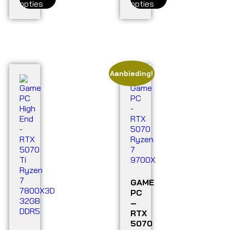
opties
opties
Aanbieding!
GAME
PC
–
RTX
5070